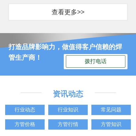
查看更多>>
打造品牌影响力，做值得客户信赖的焊
管生产商！
拨打电话
资讯动态
行业动态
行业知识
常见问题
方管价格
方管行情
方管知识