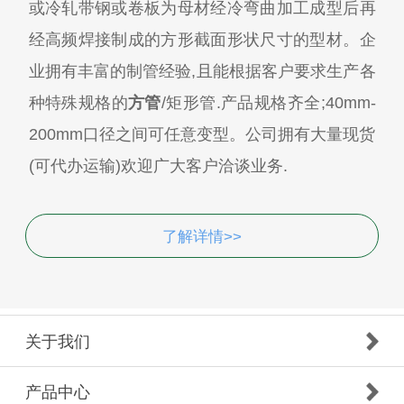
或冷轧带钢或卷板为母材经冷弯曲加工成型后再
经高频焊接制成的方形截面形状尺寸的型材。企
业拥有丰富的制管经验,且能根据客户要求生产各
种特殊规格的
方管
/矩形管.产品规格齐全;40mm-
200mm口径之间可任意变型。公司拥有大量现货
(可代办运输)欢迎广大客户洽谈业务.
了解详情>>
关于我们
产品中心