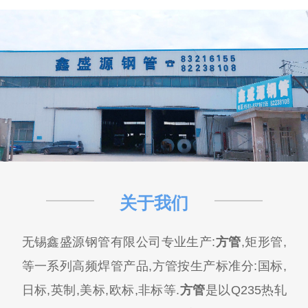
关于我们
无锡鑫盛源钢管有限公司专业生产:
方管
,矩形管,
等一系列高频焊管产品,方管按生产标准分:国标,
日标,英制,美标,欧标,非标等.
方管
是以Q235热轧