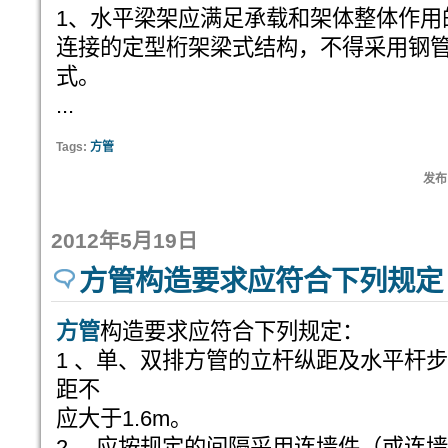
1、水平梁架应满足承载和架体整体作用
连接的定型桁架梁式结构，不得采用钢
式。
...
Tags:
方管
发布:
2012年5月19日
方管构造要求应符合下列规定
方管
构造要求应符合下列规定：
1 、单、双排方管的立杆纵距及水平杆步
距不
应大于1.6m。
2 、应按规定的间隔采用连墙件（或连