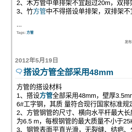
2、木方管中单排架不宜超过20m，双排
3、竹
方管
中不得搭设单排架，双排架不宜
...
Tags:
方管
发布:
2012年5月19日
搭设方管全部采用48mm
方管的搭设材料
1、搭设
方管
全部采用48mm，壁厚3.5
6#工字钢，其质 量符合现行国家标准规
2、方管钢管的尺寸、横向水平杆最大长度
为6.5 m，每根钢管的最大质量不小于25K
3、钢管表面平直光滑，无裂缝、结疤、