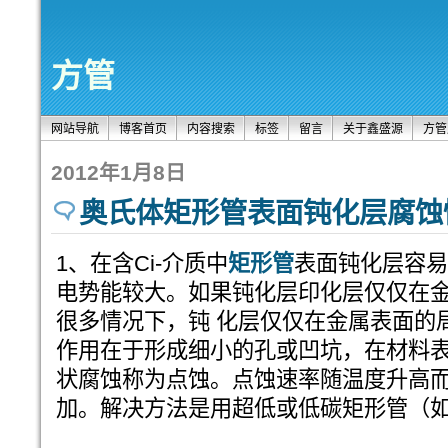
方管
网站导航
博客首页
内容搜索
标签
留言
关于鑫盛源
方管
2012年1月8日
奥氏体矩形管表面钝化层腐蚀
1、在含Ci-介质中
矩形管
表面钝化层容易
电势能较大。如果钝化层印化层仅仅在
很多情况下，钝 化层仅仅在金属表面的
作用在于形成细小的孔或凹坑，在材料
状腐蚀称为点蚀。点蚀速率随温度升高
加。解决方法是用超低或低碳矩形管（如用31