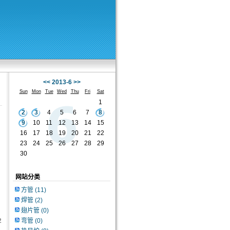
<<
2013-6
>>
Sun
Mon
Tue
Wed
Thu
Fri
Sat
1
2
3
4
5
6
7
8
9
10
11
12
13
14
15
16
17
18
19
20
21
22
23
24
25
26
27
28
29
30
网站分类
方管
(11)
焊管
(2)
翅片管
(0)
2
弯管
(0)