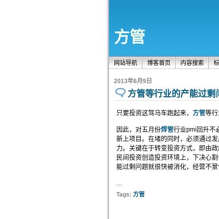
方管
网站导航
博客首页
内容搜索
2013年6月9日
方管等行业的产能过剩
只要投资这驾马车跑起来，
方管
等行
因此，对五月份
焊管
行业pmi回升
新上项目。在堵的同时，必须通过发
力。关键在于转变投资方式，即由政
民间投资创造投资环境上，下决心割
能过剩问题就很快被消化，经营不景
...
Tags:
方管