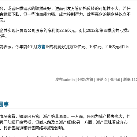
台，或者旺季需求的骤然转好，进而引发方管价格反转的可能性不大。若任
会继续下跌，但一些造血能力强、成本控制得力、效率高企的钢企将屹立不
局。
企共实现归属母公司股东的净利润22.6亿元，对比2012年第四季度共亏损3
改善。
前表示，今年前4个月
方管
业的利润分别为13亿元、10亿元、2.6亿元和1.5
发布:admin | 分类:方管 | 评论:0 | 引用:0 | 浏览:
11
易事
情况来看，短期内方管厂减产绝非易事。一方面，是因为减产损失庞大，伴
管厂陆续开始亏损，但尚未触及其减产红线;另一方面，减产意味着放弃市
，其销售渠道和销售网络亦或受影响。