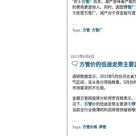
“对于
方管厂
而言，减产意味着产能
的费用更是惊人。同时，国营
焊管
厂
于民营方管厂，减产对于资金链可谓
...
Tags:
方管
方管厂
2013年6月8日
方管价的低迷走势主要
调研数据显示，2013年5月份河北省
气区间，且从各分项指数看，5月份的
市场需求的不乐观。
金模方管网首席分析师罗百辉表示，
况下，
方管
价的低迷走势主要源于
焊
当前全行业微薄的利润将很快被吞噬
...
Tags:
方管价格
焊管