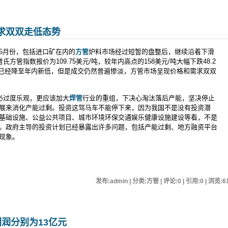
求双双走低态势
5月份，包括进口矿在内的
方管
炉料巿场经过短暂的盘整后，继续沿着下滑
氏方管指数报价为109.75美元/吨，较年内高点的158美元/吨大幅下跌48.2
然已经降至年内新低，但是成交仍然普遍惨淡，方管市场呈现价格和需求双双
不必过度乐观，更应该加大
焊管
行业的重组，下决心淘汰落后产能，坚决停止
展来消化产能过剩。投资这驾马车不能停下来，因为我国不是没有投资潜
基础设施、公益公共项目、城市环境环保交通娱乐健康设施建设等看，不是
。政府主导的投资计划已经暴露出许多问题，包括产能过剩、地方融资平台
现象。
发布:admin | 分类:方管 | 评论:0 | 引用:0 | 浏览:
6
润分别为13亿元