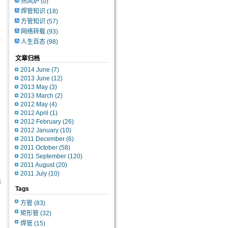
热风炉
(0)
焊管知识
(18)
方管知识
(57)
网络转载
(93)
人生百态
(98)
文章归档
2014 June
(7)
2013 June
(12)
2013 May
(3)
2013 March
(2)
2012 May
(4)
2012 April
(1)
2012 February
(26)
2012 January
(10)
2011 December
(6)
2011 October
(58)
2011 September
(120)
2011 August
(20)
2011 July
(10)
1
Tags
方管
(83)
矩形管
(32)
焊管
(15)