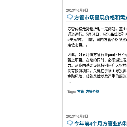
2013年6月9日
方管市场呈现价格和需
方管价格走势也折射一定问题。整个
通道运行。5月31日，62%品位澳矿普
5美元/吨。目前，国内方管价格虽
走低态势。。
因此，对五月份方管行业pmi回升
新上项目。在堵的同时，必须通过发
力。从我国基础设施特别是广大农村
没有投资项目。关键在于谁主导投资
金融风险、贷款风险以及严重的腐败
...
Tags:
方管
方管价格
2013年6月8日
今年前4个月方管业的利