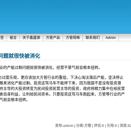
标签
留言
关于鑫盛源
方管产品
方管规格
联系我们
Admin
问题就很快被消化
业的产能过剩问题就很快被消化，经营不景气就会根本扭转。
不必过度乐观，更应该加大方管行业的重组，下决心淘汰落后产能，坚决停止
展来消化产能过剩。投资这驾马车不能停下来，因为我国不是没有投资潜
府主导的大投资转变为民间投资民营主导的投资，政府将精力集中在给民营
舍自身利益，让利给民间资本。只要投资这驾马车跑起来，方管等行业的产
气就会根本扭转。
发布:admin | 分类:方管 | 评论:0 | 引用:0 | 浏览:
8