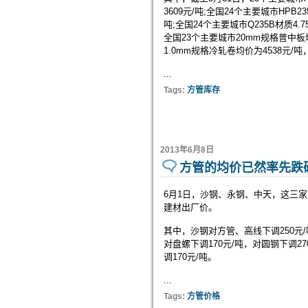
3609元/吨;全国24个主要城市HPB2
吨;全国24个主要城市Q235B材质4.7
全国23个主要城市20mm规格普中板均价
1.0mm规格冷轧卷均价为4538元/吨，
...
Tags:
方管库存
2013年6月8日
方管的均价已然率先跌
6月1日，沙钢、永钢、中天，这三
建材出厂价。
其中，沙钢对方管、高线下调250元/吨
对盘螺下调170元/吨，对圆钢下调27
调170元/吨。
...
Tags:
方管价格