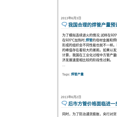
2013年6月3日
我国合理的焊管产量预
为了模拟连续退火的情况,试样在920
在920℃加热时,
焊管
的母材金属和焊
形成的组织会不同性能也就不一样。我
的峰值存在着较大的差距。如果以发达国
计算，我国在工业化过程中方管产量的
济发展速度相比较的阶段性过剩。
...
Tags:
焊管产量
2013年6月2日
后市方管价格面临进一
同时，为了防治通货膨胀，央行对货