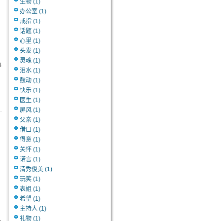
生物
(1)
办公室
(1)
戒指
(1)
话题
(1)
心里
(1)
头发
(1)
灵魂
(1)
4
泪水
(1)
鼓动
(1)
快乐
(1)
医生
(1)
屏风
(1)
父亲
(1)
借口
(1)
得意
(1)
关怀
(1)
诺言
(1)
清秀俊美
(1)
玩笑
(1)
表姐
(1)
希望
(1)
主持人
(1)
礼物
(1)