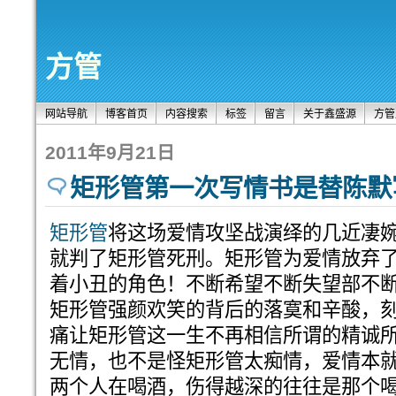
方管
网站导航
博客首页
内容搜索
标签
留言
关于鑫盛源
方管
2011年9月21日
矩形管第一次写情书是替陈默
矩形管
将这场爱情攻坚战演绎的几近凄
就判了矩形管死刑。矩形管为爱情放弃
着小丑的角色！不断希望不断失望部不
矩形管强颜欢笑的背后的落寞和辛酸，
痛让矩形管这一生不再相信所谓的精诚
无情，也不是怪矩形管太痴情，爱情本
两个人在喝酒，伤得越深的往往是那个