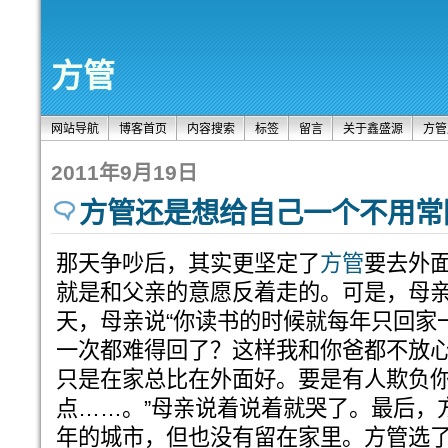
方管
网站导航
博客首页
内容搜索
标签
留言
关于鑫盛源
方管
2011年9月19日
方管还是想给自己一个不用常
那天争吵后，其实更坚定了
方管
要去外
就是和父亲的意愿反着走的。可是，母
天，母亲说“你读书的时候就每年只回家
一次都难得回了？这样我和你爸都不放
只是在家总比在外面好。要是有人欺负
点……。”母亲说着说着就哭了。最后，
年的城市，但也没有留在家里。方管选