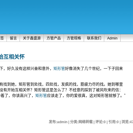
标签
留言
关于鑫盛源
方管产品
方管规格
联系我们
Admin
始互相关怀
下，好久没有这样兴奋和意外，
矩形管
好像消失了几个世纪，一下子回来
找到她，矩形管到处找，四处找，发疯的找，筋疲力尽的找。她到哪里
没有开始互相关怀？矩形管这是怎么了？不经意的踩到了被风吹来的信：
盼着了，你该高兴了，
矩形管
应该走了，你的爱很真，这对矩形管就够了。”
发布:admin | 分类:网络转载 | 评论:0 | 引用:0 | 浏览:
4