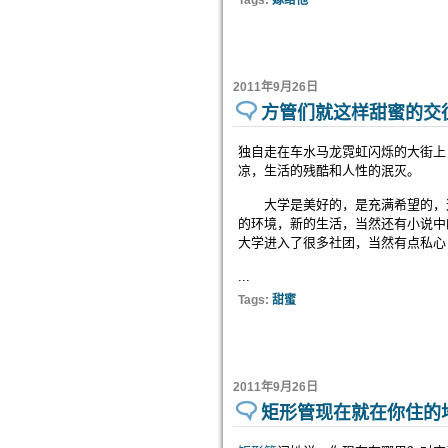
Tags:
嫁给他
2011年9月26日
方管们就这样甜蜜的交
独自走在车水马龙霓虹闪烁的大街上
凉，生活的残酷和人性的泯灭。
大学是美好的，是充满希望的，这
的环境，新的生活，当然还有小说中
大学进入了很多社团，当然有点私心
...
Tags:
甜蜜
2011年9月26日
矩形管现在就在你住的