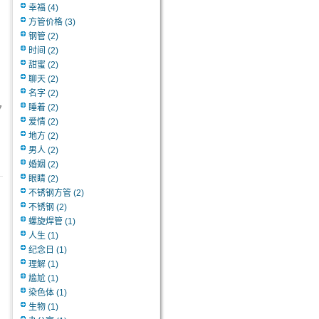
幸福
(4)
方管价格
(3)
钢管
(2)
时间
(2)
甜蜜
(2)
聊天
(2)
名字
(2)
睡着
(2)
7
爱情
(2)
地方
(2)
男人
(2)
婚姻
(2)
眼睛
(2)
不锈钢方管
(2)
不锈钢
(2)
螺旋焊管
(1)
人生
(1)
纪念日
(1)
理解
(1)
尴尬
(1)
染色体
(1)
生物
(1)