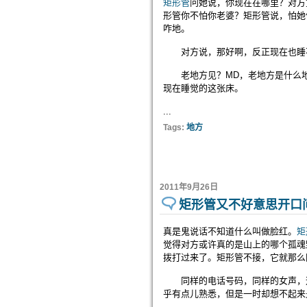
矩形管
问她说，你现在在哪里？对方
形管你不怕你老婆？矩形管说，怕她
咋地。
对方说，那好啊，反正现在也睡不
老地方见？MD，老地方是什么地
现在睡觉的这张床。
...
Tags:
地方
2011年9月26日
矩形管又不好意思开口
真是鬼说话不知道什么叫做脸红。
矩
觉得对方或许真的是山上的哪个孤魂
拨打过来了。矩形管不接，它就那么
同样的电话号码，同样的女声，这
乎有点儿熟悉，但是一时却想不起来