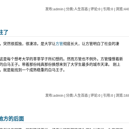
发布:admin | 分类:人生百态 | 评论:0 | 引用:0 | 浏览:
44
往了
，突然很孤独，很凄凉。是大学让
方管
彻底长大，让方管明白了社会的凄
是每个想考大学的莘莘学子所幻想的。然而方管也不例外。方管憧憬着新
的白马王子。带着那份纯真那份换想来到了大学生最多的城市天津。 刚上
，就是能找到一个成熟稳重的白马王子。
发布:admin | 分类:人生百态 | 评论:0 | 引用:0 | 浏览:
16
地方的后面