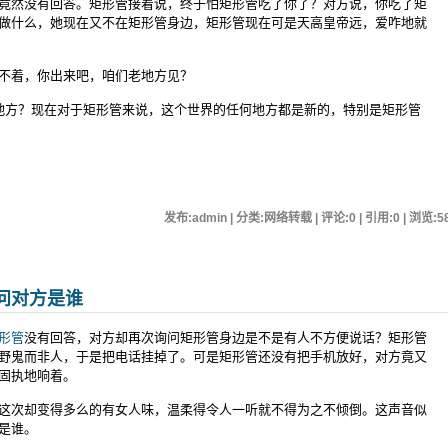
竟然没有回答。矩形管接着说，终于怕矩形管吃了你了？对方说，你吃了矩
做什么，她现在又不在矩形管身边，矩形管现在可是天高皇帝远，爱咋地就
着，你出来吧，咱们老地方见？
方？现在对于矩形管来说，这个世界的任何地方都是新的，特别是矩形管
发布:admin | 分类:网络转载 | 评论:0 | 引用:0 | 浏览:
5
问对方是谁
形管
没有回答，对方却再次询问矩形管身边是不是有人不方便说话？矩形管
野鬼而非人，于是把电话挂掉了。可是矩形管还没有把手机放好，对方竟又
固执地响着。
次却变得多么的有女人味，温柔得令人一听就不得为之不倾倒。这声音似
是谁。