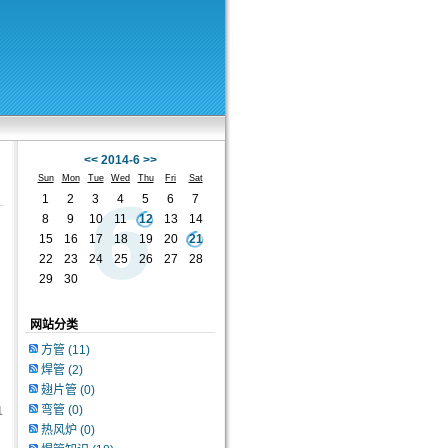
<<
2014-6
>>
Sun
Mon
Tue
Wed
Thu
Fri
Sat
1
2
3
4
5
6
7
8
9
10
11
12
13
14
15
16
17
18
19
20
21
22
23
24
25
26
27
28
29
30
网站分类
方管
(11)
焊管
(2)
翅片管
(0)
弯管
(0)
1
热风炉
(0)