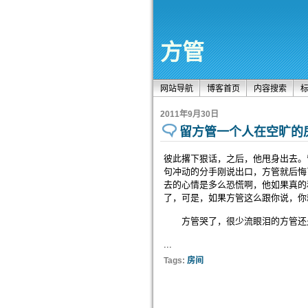
方管
网站导航
博客首页
内容搜索
2011年9月30日
留方管一个人在空旷的
彼此撂下狠话，之后，他甩身出去。
句冲动的分手刚说出口，方管就后悔
去的心情是多么恐慌啊，他如果真的
了，可是，如果方管这么跟你说，你
方管哭了，很少流眼泪的方管还是
...
Tags:
房间