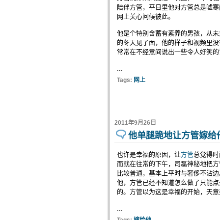
陪伴方管，平日里他对方管总是嘘寒
网上关心问候彼此。
他是个特别含蓄有素养的男孩，从未
的冬天见了面，他的样子和视频里没
常常在不经意间说出一些令人好笑的
...
Tags:
网上
2011年9月26日
他单腿跪地让方管嫁给
也许是幸福的原因，让
方管
总觉得时
而就在往常的下午，司磊神秘地把方
比较普通，基本上平时与奢侈不沾边
他，方管已经不知道怎么做了只能点
的。方管以为这是幸福的开始，天意
...