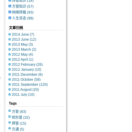
焊管知识
(18)
方管知识
(57)
网络转载
(93)
人生百态
(98)
文章归档
2014 June
(7)
2013 June
(12)
2013 May
(3)
2013 March
(2)
2012 May
(4)
2012 April
(1)
2012 February
(26)
2012 January
(10)
2011 December
(6)
1
2011 October
(58)
2011 September
(120)
2011 August
(20)
2011 July
(10)
Tags
方管
(83)
矩形管
(32)
焊管
(15)
方通
(5)