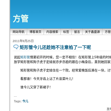
方管
网站导航
博客首页
内容搜索
标签
留言
关于鑫盛源
方管
2011年9月25日
矩形管今儿还趁她不注意掐了一下呢
说起
矩形管
情窦初开的时候，您一定不相信！在矩形管上5年级的时
放学矩形管和狗子虎子定娃就亦步亦趋的跟在小梅身后，直到她回家
矩形管和狗子虎子定娃住在一个院，经常爱晚饭后凑在一块，讨
看那谁！今天牙齿上沾了片韭菜叶儿！
谁今儿又穿了新裙子！
...
Tags:
今儿
发布