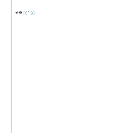
分页:
[«]
1
[»]