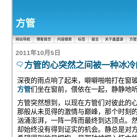
方管
网站导航
博客首页
内容搜索
标签
留言
关于鑫盛源
方管
2011年10月5日
方管的心突然之间被一种冰冷
深夜的雨点响了起来，噼噼啪啪打在窗
方管
们坐在窗前，偎依在一起，静静地
方管突然想到，以现在方管们对彼此的
那般从未觅得的激情与巅峰，那个时刻
汹涌澎湃，一阵一阵而最终到达顶点。
却始终没有得到证实的机会。静总是对