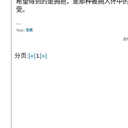
希望得到的是拥抱，是那种被拥入怀中
受。
...
Tags:
东西
发布
分页:
[«]
1
[»]