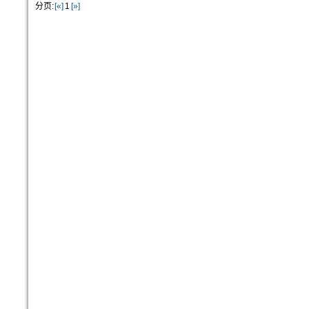
分页:
[«]
1
[»]