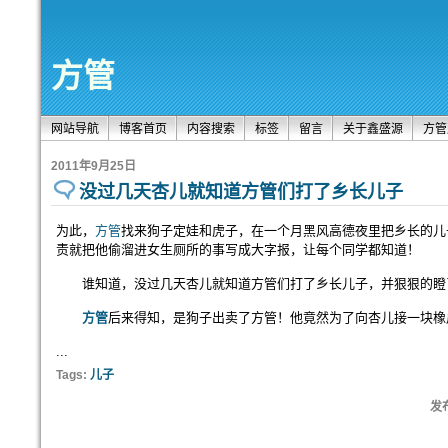
方管
网站导航
博客首页
内容搜索
标签
留言
关于鑫盛源
方管
2011年9月25日
没过几天杏儿就知道方管们打了乡长儿子
为此，
方管
找来狗子定娃和虎子，在一个月黑风高德夜里把乡长的儿
责就把他偷溜进女生厕所的事写成大字报，让每个同学都知道！
谁知道，没过几天杏儿就知道方管们打了乡长儿子，并狠狠的瞪
方管
后来得知，是狗子出卖了方管！他竟然为了向杏儿接一块橡
...
Tags:
儿子
发布