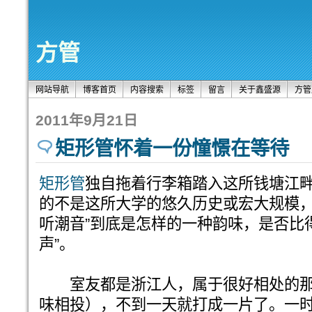
方管
网站导航
博客首页
内容搜索
标签
留言
关于鑫盛源
方管
2011年9月21日
矩形管怀着一份憧憬在等待
矩形管
独自拖着行李箱踏入这所钱塘江
的不是这所大学的悠久历史或宏大规模，
听潮音”到底是怎样的一种韵味，是否比
声”。
室友都是浙江人，属于很好相处的那
味相投），不到一天就打成一片了。一