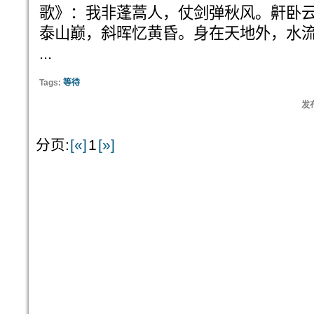
歌》：我非蓬蒿人，仗剑弹秋风。鼾卧
泰山巅，斜晖忆黄昏。身在天地外，水
...
Tags:
等待
发布
分页:
[«]
1
[»]